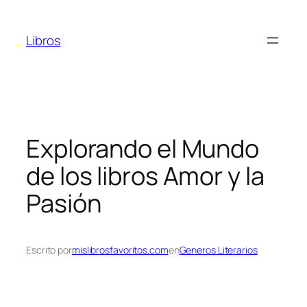
Saltar
al
Libros
contenido
Explorando el Mundo
de los libros Amor y la
Pasión
Escrito por
mislibrosfavoritos.com
en
Generos Literarios