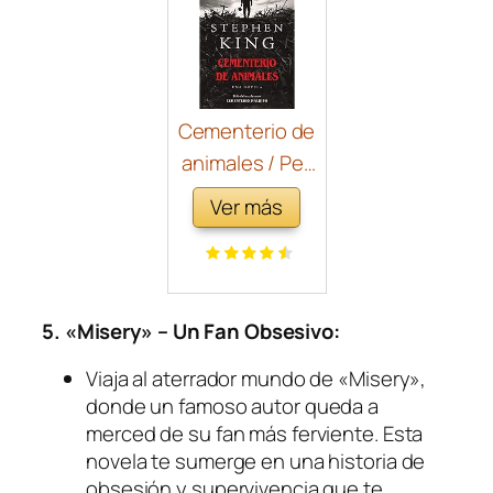
Cementerio de
animales / Pet
Sematary
Ver más
(Vintage
Espanol)
(Spanish
Edition)
5. «Misery» – Un Fan Obsesivo:
Viaja al aterrador mundo de «Misery»,
donde un famoso autor queda a
merced de su fan más ferviente. Esta
novela te sumerge en una historia de
obsesión y supervivencia que te