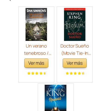
Un verano
Doctor Sueño
tenebroso /
(Movie Tie-In
Summer of
Edition) /
Ver más
Ver más
Night (Spanish
Doctor Sleep
Edition)
(Movie Tie-In
Edition)
(Spanish
Edition)