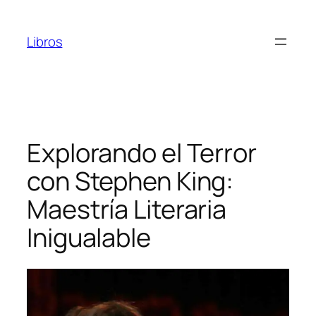
Saltar
al
Libros
contenido
Explorando el Terror
con Stephen King:
Maestría Literaria
Inigualable