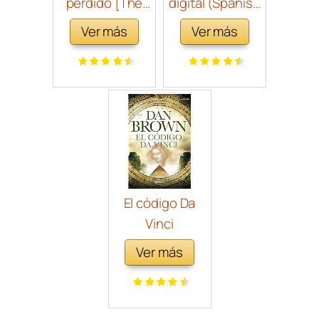
perdido [The
digital (Spanish
Lost Symbol]
Edition)
Ver más
Ver más
El código Da
Vinci
Ver más